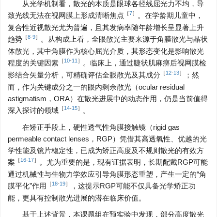
从光学机制看，散光的本质是眼球各径线屈光力不均，导
［
7
］
致光线无法在视网膜上形成清晰焦点
。在学龄期儿童中，
复合性近视散光尤为普遍，且其发病率随年龄增长呈显著上升
［
8
-
9
］
趋势
。从构成上看，全眼散光主要来源于角膜散光与晶状
体散光，其中角膜作为核心屈光介质，其形态变化是影响散光
［
10
-
11
］
程度的关键因素
。临床上，通过睫状肌麻痹后视网膜检
［
12
-
13
］
影结合矢量分析，可精确评估全眼散光及其成分
；然
而，作为关键成分之一的眼内剩余散光（ocular residual
astigmatism，ORA）在散光进展中的动态作用，仍是当前值得
［
14
-
15
］
深入探讨的领域
。
在矫正手段上，硬性透气性角膜接触镜（rigid gas
permeable contact lenses，RGP）凭借其高透氧性、优越的光
学性能及镜片稳定性，已成为矫正高度及不规则散光的有效方
［
16
-
17
］
案
。尤为重要的是，现有证据表明，长期配戴RGP可能
通过机械性与生物力学效应引导角膜形态重塑，产生一定的“角
［
18
-
19
］
膜平化”作用
，这提示RGP可能不仅具备光学矫正功
能，更具有控制散光进展的潜在临床价值。
基于上述背景，本课题组在预实验中发现，部分高度散光