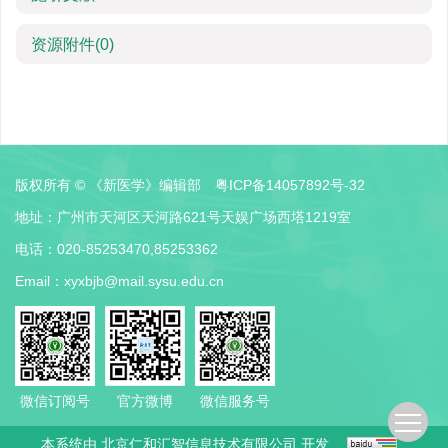
资源附件
(0)
版权所有 © 《新医学》编辑部
粤ICP备14057892号-32
地址：广州市天河区天河路621号天娱广场西塔1219室
电话：020-85253470,85253362
Email：
xyxbjb@mail.sysu.edu.cn
微信订阅号
官方微博
微信服务号
本系统由
北京仁和汇智信息技术有限公司
开发