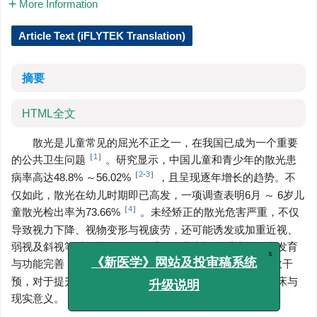
More Information
Article Text (iFLYTEK Translation)
摘要
HTML全文
散光是儿童常见的屈光不正之一，在我国已成为一个重要
［
1
］
的公共卫生问题
。研究显示，中国儿童和青少年的散光患
［
2
-
3
］
病率高达48.8% ～56.02%
，且呈现逐年增长的趋势。不
仅如此，散光在幼儿时期即已高发，一项调查表明6月 ～ 6岁儿
［
4
］
童散光检出率为73.66%
。未经矫正的散光危害严重，不仅
导致视力下降、视物变形与视疲劳，还可能诱发或加重近视、
弱视及斜视等继发性问题，严重阻碍儿童视觉系统的正常发育
［
5
-
6
］
与功能完善
。因此，对儿童散光进行早期防控与有效干
x
《新医学》网站及投审稿系统
预，对于提升视觉质量、改善远期预后具有极其重要的临床与
升级说明
现实意义。