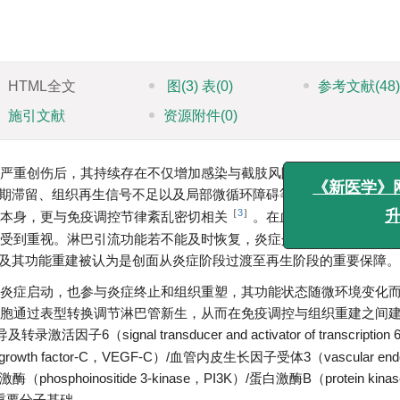
HTML全文
图
(3)
表
(0)
参考文献
(48
施引文献
资源附件
(0)
严重创伤后，其持续存在不仅增加感染与截肢风险，也显著加重医
［
2
］
期滞留、组织再生信号不足以及局部微循环障碍等多重异常
。近
［
3
］
本身，更与免疫调控节律紊乱密切相关
。在血管新生受到广泛关
受到重视。淋巴引流功能若不能及时恢复，炎症介质和代谢废物将
《新
及其功能重建被认为是创面从炎症阶段过渡至再生阶段的重要保障。
炎症启动，也参与炎症终止和组织重塑，其功能状态随微环境变化
噬细胞通过表型转换调节淋巴管新生，从而在免疫调控与组织重建之间
活因子6（signal transducer and activator of transcription 
growth factor-C，VEGF-C）/血管内皮生长因子受体3（vascular endoth
激酶（phosphoinositide 3-kinase，PI3K）/蛋白激酶B（protein kina
重要分子基础。