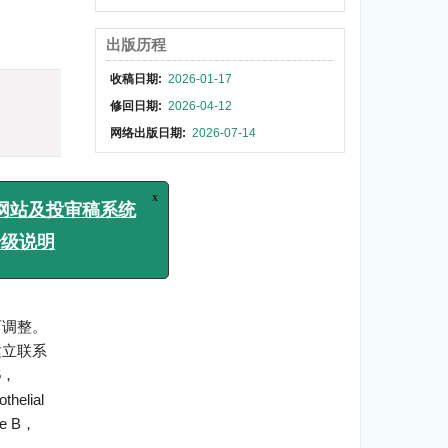
出版历程
收稿日期:
2026-01-17
)
修回日期:
2026-04-12
网络出版日期:
2026-07-14
疗负担
年来，学
注的同
在局部持
x
医学》网站及投审稿系统
升级说明
而调整。
建立联系
6，
elial
se B，