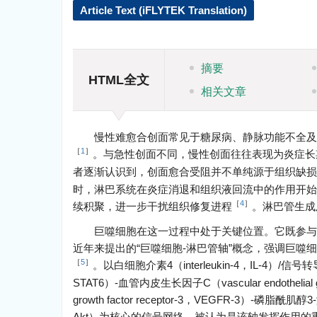
Article Text (iFLYTEK Translation)
摘要
HTML全文
相关文章
慢性难愈合创面常见于糖尿病、静脉功能不全及
［
1
］
。与急性创面不同，慢性创面往往表现为炎症长
者逐渐认识到，创面愈合受阻并不单纯源于组织缺损
时，淋巴系统在炎症消退和组织液回流中的作用开始
［
4
］
续积聚，进一步干扰组织修复进程
。淋巴管生成
巨噬细胞在这一过程中处于关键位置。它既参与
近年来提出的“巨噬细胞-淋巴管轴”概念，强调巨
［
5
］
。以白细胞介素4（interleukin-4，IL-4）/信号转导及转录激
STAT6）-血管内皮生长因子C（vascular endothelial 
growth factor receptor-3，VEGFR-3）-磷脂酰肌醇3-
Akt）为核心的信号网络，被认为是该轴发挥作用的