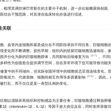
，梳理其调控淋巴管新生的主要分子机制，进一步比较糖尿病创面
医结合干预思路，对其潜在临床转化价值进行综述。
性关联
胞、血管内皮细胞和基质成分在不同阶段承担不同任务。巨噬细胞
境变化而不断调整。损伤早期，组织内的驻留巨噬细胞迅速响应，
［
6
-
7
］
面并分化为新的巨噬细胞群体，共同影响后续修复方向
。不同
多样性为创面愈合提供调节空间，但在异常环境下也可能导致功能
症与修复中的不同倾向，但实际创面环境中的细胞状态呈现连续变化。
［
8
-
9
］
部氧张力、代谢底物、细胞间相互作用等多因素影响
。因此，
被打乱，而不仅仅是某一表型比例的变化。
症期以清除坏死组织和控制感染为主要任务，巨噬细胞通过释放肿
白细胞介素1β（interleukin-1β，IL-1β）等因子放大炎症反应，同时发挥吞噬