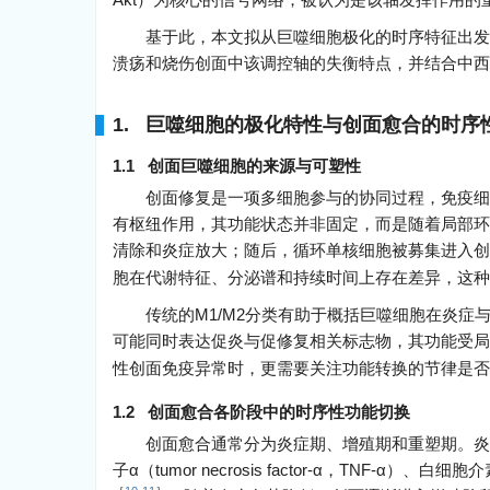
基于此，本文拟从巨噬细胞极化的时序特征出发
溃疡和烧伤创面中该调控轴的失衡特点，并结合中西
1. 巨噬细胞的极化特性与创面愈合的时序
1.1 创面巨噬细胞的来源与可塑性
创面修复是一项多细胞参与的协同过程，免疫细
有枢纽作用，其功能状态并非固定，而是随着局部环
清除和炎症放大；随后，循环单核细胞被募集进入创
胞在代谢特征、分泌谱和持续时间上存在差异，这种
传统的M1/M2分类有助于概括巨噬细胞在炎
可能同时表达促炎与促修复相关标志物，其功能受局
性创面免疫异常时，更需要关注功能转换的节律是否
1.2 创面愈合各阶段中的时序性功能切换
创面愈合通常分为炎症期、增殖期和重塑期。炎
子α（tumor necrosis factor-α，TNF-α）、