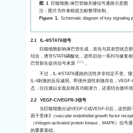
图 1
巨噬细胞-淋巴管轴关键信号通路示意图
注：图片为作者根据文献整理绘制。
Figure 1.
Schematic diagram of key signaling 
2.1 IL-4/STAT6信号
巨噬细胞影响淋巴管生成，首先与其表型状态密切相关。IL-4和I
结合，诱导STAT6磷酸化，进而启动一系列与修复
［
21
］
巴管新生提供信号来源
。
不过，IL-4/STAT6通路的活性并非恒定不
IL-4刺激的反应减弱。即便外源性刺激存在，VEG
态，往往难以全面反映其功能潜力，还需结合微环境
2.2 VEGF-C/VEGFR-3信号
当巨噬细胞分泌VEGF-C或VEGF-D后，这些因子可与淋
因子受体3（vascular endothelial growth fac
（mitogen-activated protein kinase，MAPK）信号
的重要基础。