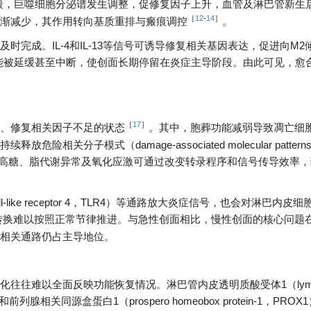
段，巨噬细胞分泌谱发生调整，促修复因子上升，血管及淋巴管新生
［
12
-
14
］
渐减少，其作用转向基质重排与瘢痕调控
。
完成。IL-4和IL-13等信号可诱导修复相关基因表达，促进向M2
能被延缓甚至中断，使创面长期停留在炎症主导阶段。由此可见，愈
［
17
］
、修复相关因子不足的状态
。其中，胞葬功能减弱导致凋亡细
分子模式（damage-associated molecular pattern
高糖、脂代谢异常及氧化应激可通过改变转录程序和信号传导效率，
ll-like receptor 4，TLR4）等通路放大炎症信号，也会对淋巴内皮
转换难以按照正常节律推进。与急性创面相比，慢性创面的核心问题
相关通路仍占主导地位。
往难以全面反映功能恢复情况。淋巴管内皮透明质酸受体1（lymph
1，LYVE-1）和前列腺相关同源盒蛋白1（prospero homeobox protein-1，PR