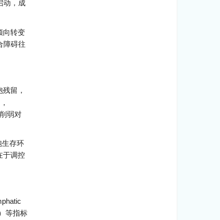
启动，成
倾向转变
合障碍往
胞残留，
s，
削弱对
细胞生存环
在于调控
atic
OX1）等指标