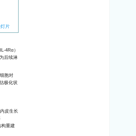
幻灯片
L-4Rα）
，为后续淋
噬细胞对
估极化状
血管内皮生长
酶
结构重建