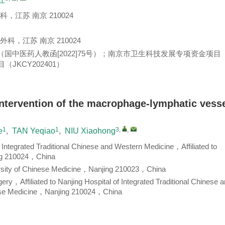
江苏 南京 210024
，江苏 南京 210024
（
国中医药人教函[2022]75号
）；南京市卫生科技发展专项资金项目
目（
JKCY202401
）
intervention of the macrophage-lymphatic vesse
1
1
3
,
,
e
,
TAN Yeqiao
,
NIU Xiaohong
Integrated Traditional Chinese and Western Medicine，Affiliated to
ing 210024，China
ity of Chinese Medicine，Nanjing 210023，China
ry，Affiliated to Nanjing Hospital of Integrated Traditional Chinese 
nese Medicine，Nanjing 210024，China