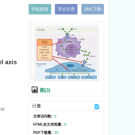
手机阅读
导出引用
XML下载
l axis
图(3)
计量
and
文章访问数:
0
HTML全文浏览量:
0
PDF下载量:
35