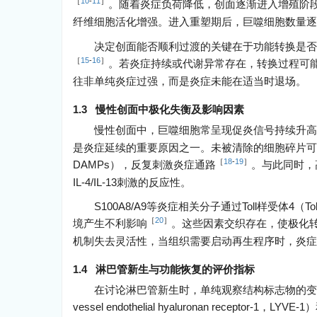
［
10
-
11
］
。随着炎症负荷降低，创面逐渐进入增殖阶
纤维细胞活化增强。进入重塑期后，巨噬细胞数量逐
决定创面能否顺利过渡的关键在于功能转换是否及时
［
15
-
16
］
。若炎症持续或代谢异常存在，转换过程可
往非单纯炎症过强，而是炎症未能在适当时退场。
1.3 慢性创面中极化失衡及影响因素
慢性创面中，巨噬细胞常呈现促炎信号持续升高
是炎症延续的重要原因之一。未被清除的细胞碎片可持续释放危险相关
［
18
-
19
］
DAMPs），反复刺激炎症通路
。与此同时，
IL-4/IL-13刺激的反应性。
S100A8/A9等炎症相关分子通过Toll样受体4（To
［
20
］
境产生不利影响
。这些因素交织存在，使极化
机制失去灵活性，当组织需要启动再生程序时，炎症
1.4 淋巴管新生与功能恢复的评价指标
在讨论淋巴管新生时，单纯观察结构标志物的变化往
vessel endothelial hyaluronan receptor-