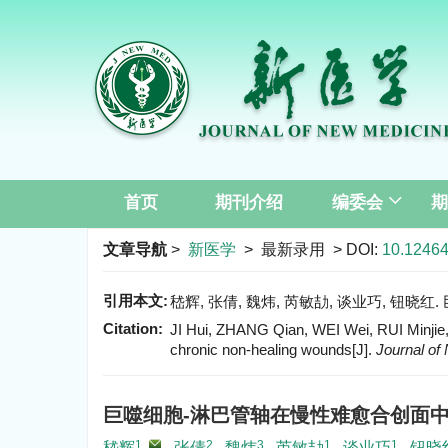
首页
期刊介绍
编委会
期
文章导航
>
新医学
> 最新录用 > DOI:
10.12464
引用本文:
嵇辉, 张倩, 魏炜, 芮敏劼, 谈业巧, 钮
Citation:
JI Hui, ZHANG Qian, WEI Wei, RUI Minjie,
chronic non-healing wounds[J].
Journal of
巨噬细胞-淋巴管轴在慢性难愈合创面
1
,
2
3
1
1
嵇辉
,
张倩
,
魏炜
,
芮敏劼
,
谈业巧
,
钮晓