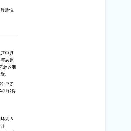
、静脉性
在其中具
参与病原
来源的细
失衡。
部分亚群
在理解慢
瘤坏死因
功能