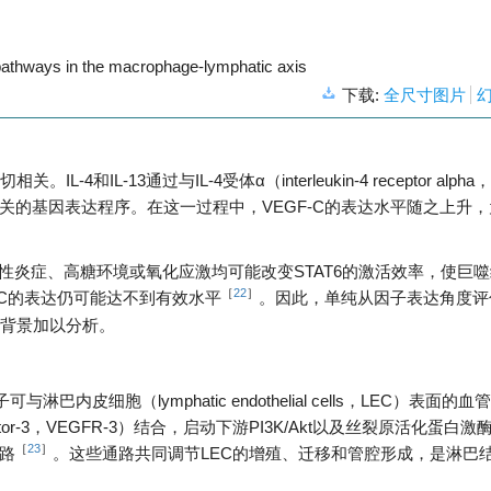
pathways in the macrophage-lymphatic axis
下载:
全尺寸图片
L-13通过与IL-4受体α（interleukin-4 receptor alpha，I
相关的基因表达程序。在这一过程中，VEGF-C的表达水平随之上升
变。慢性炎症、高糖环境或氧化应激均可能改变STAT6的激活效率，使巨
［
22
］
F-C的表达仍可能达不到有效水平
。因此，单纯从因子表达角度评
背景加以分析。
巴内皮细胞（lymphatic endothelial cells，LEC）表面的
tor receptor-3，VEGFR-3）结合，启动下游PI3K/Akt以及丝裂原活化蛋白激
［
23
］
通路
。这些通路共同调节LEC的增殖、迁移和管腔形成，是淋巴