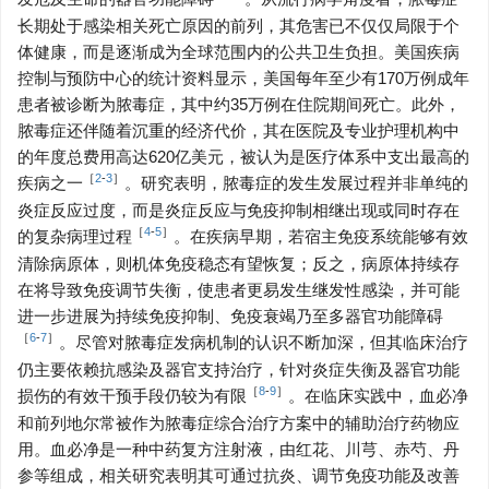
长期处于感染相关死亡原因的前列，其危害已不仅仅局限于个
体健康，而是逐渐成为全球范围内的公共卫生负担。美国疾病
控制与预防中心的统计资料显示，美国每年至少有170万例成年
患者被诊断为脓毒症，其中约35万例在住院期间死亡。此外，
脓毒症还伴随着沉重的经济代价，其在医院及专业护理机构中
的年度总费用高达620亿美元，被认为是医疗体系中支出最高的
［
2
-
3
］
疾病之一
。研究表明，脓毒症的发生发展过程并非单纯的
炎症反应过度，而是炎症反应与免疫抑制相继出现或同时存在
［
4
-
5
］
的复杂病理过程
。在疾病早期，若宿主免疫系统能够有效
清除病原体，则机体免疫稳态有望恢复；反之，病原体持续存
在将导致免疫调节失衡，使患者更易发生继发性感染，并可能
进一步进展为持续免疫抑制、免疫衰竭乃至多器官功能障碍
［
6
-
7
］
。尽管对脓毒症发病机制的认识不断加深，但其临床治疗
仍主要依赖抗感染及器官支持治疗，针对炎症失衡及器官功能
［
8
-
9
］
损伤的有效干预手段仍较为有限
。在临床实践中，血必净
和前列地尔常被作为脓毒症综合治疗方案中的辅助治疗药物应
用。血必净是一种中药复方注射液，由红花、川芎、赤芍、丹
参等组成，相关研究表明其可通过抗炎、调节免疫功能及改善