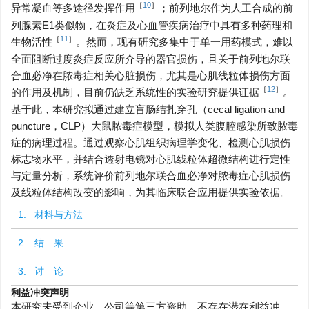
［
10
］
异常凝血等多途径发挥作用
；前列地尔作为人工合成的前
列腺素E1类似物，在炎症及心血管疾病治疗中具有多种药理和
［
11
］
生物活性
。然而，现有研究多集中于单一用药模式，难以
全面阻断过度炎症反应所介导的器官损伤，且关于前列地尔联
合血必净在脓毒症相关心脏损伤，尤其是心肌线粒体损伤方面
［
12
］
的作用及机制，目前仍缺乏系统性的实验研究提供证据
。
基于此，本研究拟通过建立盲肠结扎穿孔（cecal ligation and
puncture，CLP）大鼠脓毒症模型，模拟人类腹腔感染所致脓毒
症的病理过程。通过观察心肌组织病理学变化、检测心肌损伤
标志物水平，并结合透射电镜对心肌线粒体超微结构进行定性
与定量分析，系统评价前列地尔联合血必净对脓毒症心肌损伤
及线粒体结构改变的影响，为其临床联合应用提供实验依据。
1. 材料与方法
2. 结 果
3. 讨 论
利益冲突声明
本研究未受到企业、公司等第三方资助，不存在潜在利益冲