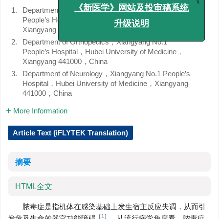
1.
Department of Emergency，Xiangyang No.1
x
《新医学》网站及投审稿系统
People’s Hospital，Hubei University of Medicine，
Xiangyang 441000，China
升级说明
2.
Department of Orthopedics，Xiangyang No.1
People’s Hospital，Hubei University of Medicine，
Xiangyang 441000，China
3.
Department of Neurology，Xiangyang No.1 People’s
Hospital，Hubei University of Medicine，Xiangyang
441000，China
More Information
Article Text (iFLYTEK Translation)
摘要
HTML全文
脓毒症是指机体在感染基础上发生宿主反应失调，从而引
［
1
］
发危及生命的器官功能障碍
。从流行病学角度看，脓毒症