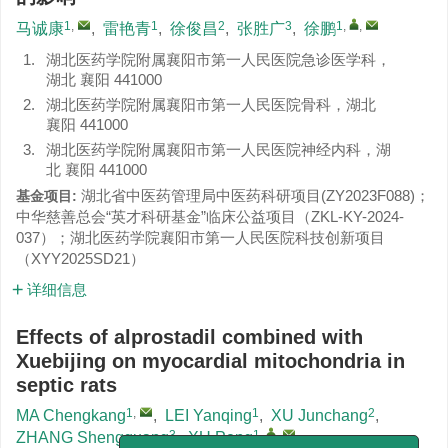
1
,
1
2
3
1
,
,
马诚康
,
雷艳青
,
徐俊昌
,
张胜广
,
徐鹏
1.
湖北医药学院附属襄阳市第一人民医院急诊医学科，
湖北 襄阳 441000
2.
湖北医药学院附属襄阳市第一人民医院骨科，湖北
襄阳 441000
3.
湖北医药学院附属襄阳市第一人民医院神经内科，湖
北 襄阳 441000
湖北省中医药管理局中医药科研项目(
ZY2023F088
)；
基金项目:
中华慈善总会“英才科研基金”临床公益项目（
ZKL-KY-2024-
037
）；湖北医药学院襄阳市第一人民医院科技创新项目
（
XYY2025SD21
）
详细信息
Effects of alprostadil combined with
Xuebijing on myocardial mitochondria in
septic rats
1
,
1
2
MA Chengkang
,
LEI Yanqing
,
XU Junchang
,
3
1
,
,
ZHANG Shengguang
,
XU Peng